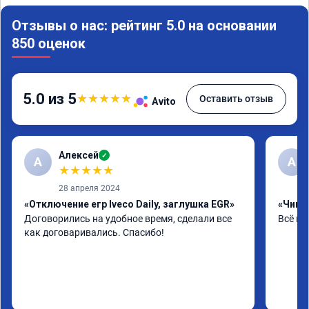
Отзывы о нас: рейтинг 5.0 на основании
850 оценок
5.0 из 5
★
★
★
★
★
Оставить отзыв
Avito
Алексей
✓
А
А
★
★
★
★
★
28 апреля 2024
«Отключение егр Iveco Daily, заглушка EGR»
«Чип т
Договорились на удобное время, сделали все 
Всё на
как договаривались. Спасибо!