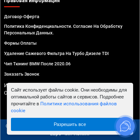
Правовая информация
Договор-Оферта
Политика Конфиденциальности. Согласие На Обработку
Персональных Данных.
Формы Оплаты
Удаление Сажевого Фильтра На Турбо Дизеле TDI
Чип Тюнинг BMW После 2020.06
Заказать Звонок
ИП Смирнов Георгий Павлович. ИНН 781302555843,
Сайт использует файлы cookie. Они необходимы для
ОГРНИП 324470400032610
оптимальной работы сайтов и сервисов. Подробнее
прочитайте в
Политике использования файлов
cookie
Разрешить все
© 2010 - 2026 Чип тюнинг в Архангельске - Автосервис
"Евро Чип Тюнинг"