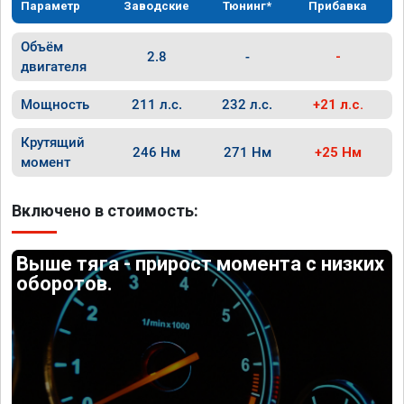
Параметр
Заводские
Тюнинг*
Прибавка
Объём
2.8
-
-
двигателя
Мощность
211 л.с.
232 л.с.
+21 л.с.
Крутящий
246 Нм
271 Нм
+25 Нм
момент
Включено в стоимость:
Выше тяга - прирост момента с низких
оборотов.