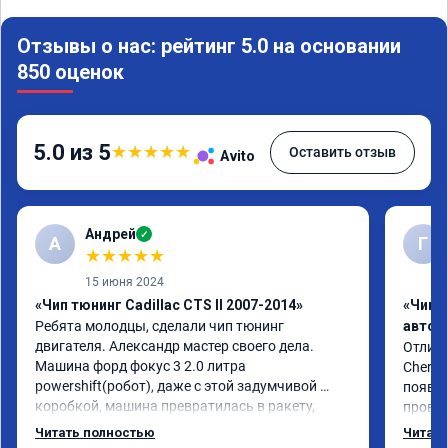
Отзывы о нас: рейтинг 5.0 на основании
850 оценок
5.0 из 5
★
★
★
★
★
Оставить отзыв
Avito
Андрей
✓
А
Г
★
★
★
★
★
15 июня 2024
«Чип тюнинг Cadillac CTS II 2007-2014»
«Чип 
Ребята молодцы, сделали чип тюнинг 
автом
двигателя. Александр мастер своего дела. 
Отличн
Машина форд фокус 3 2.0 литра 
Chery 
powershift(робот), даже с этой задумчивой 
появил
коробкой, машина превратилась в ракету, 
провал
даже страшно от такого ускорения, динамика 
режиме
Читать полностью
Читать
огонь, педаль газа отзывчивее, пропала эта 
профес