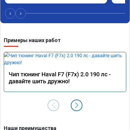
удасная задумчивость машины, при этом 
Рекоме
расход топлива немного уменьшился, начиная 
‹
›
даже на холостом ходу. Да, можно найти 
дешевле услугу эту, но лучше чуть переплатить, 
но зато быть уверенным в отличной работе. 
Рекомендую👍👍👍👍👍
Примеры наших работ
Чип тюнинг Haval F7 (F7x) 2.0 190 лс -
давайте шить дружно!
Наши преимущества