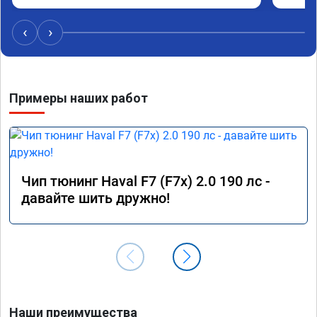
удасная задумчивость машины, при этом 
Рекоме
расход топлива немного уменьшился, начиная 
‹
›
даже на холостом ходу. Да, можно найти 
дешевле услугу эту, но лучше чуть переплатить, 
но зато быть уверенным в отличной работе. 
Рекомендую👍👍👍👍👍
Примеры наших работ
Чип тюнинг Haval F7 (F7x) 2.0 190 лс -
давайте шить дружно!
Наши преимущества