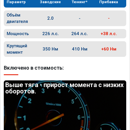
Параметр
Заводские
Тюнинг*
Прибавка
Объём
2.0
-
-
двигателя
Мощность
226 л.с.
264 л.с.
+38 л.с.
Крутящий
350 Нм
410 Нм
+60 Нм
момент
Включено в стоимость:
Выше тяга - прирост момента с низких
оборотов.