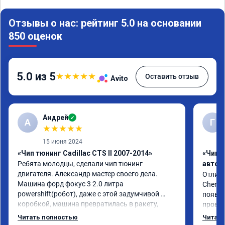
Отзывы о нас: рейтинг 5.0 на основании
850 оценок
5.0 из 5
★
★
★
★
★
Оставить отзыв
Avito
Андрей
✓
А
Г
★
★
★
★
★
15 июня 2024
«Чип тюнинг Cadillac CTS II 2007-2014»
«Чип 
Ребята молодцы, сделали чип тюнинг 
автом
двигателя. Александр мастер своего дела. 
Отличн
Машина форд фокус 3 2.0 литра 
Chery 
powershift(робот), даже с этой задумчивой 
появил
коробкой, машина превратилась в ракету, 
провал
даже страшно от такого ускорения, динамика 
режиме
Читать полностью
Читать
огонь, педаль газа отзывчивее, пропала эта 
профес