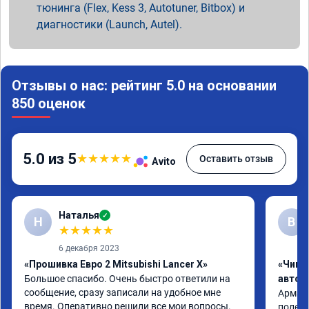
тюнинга (Flex, Kess 3, Autotuner, Bitbox) и
диагностики (Launch, Autel).
Отзывы о нас: рейтинг 5.0 на основании
850 оценок
5.0 из 5
★
★
★
★
★
Оставить отзыв
Avito
Наталья
✓
Н
В
★
★
★
★
★
6 декабря 2023
«Прошивка Евро 2 Mitsubishi Lancer X»
«Чип 
Большое спасибо. Очень быстро ответили на 
автом
сообщение, сразу записали на удобное мне 
Арман 
время. Оперативно решили все мои вопросы. 
полет 