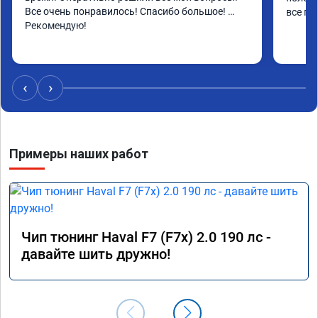
Все очень понравилось! Спасибо большое! 
все по
Рекомендую!
‹
›
Примеры наших работ
Чип тюнинг Haval F7 (F7x) 2.0 190 лс -
давайте шить дружно!