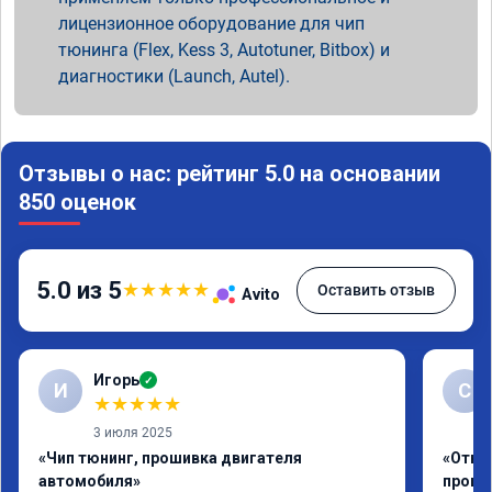
лицензионное оборудование для чип
тюнинга (Flex, Kess 3, Autotuner, Bitbox) и
диагностики (Launch, Autel).
Отзывы о нас: рейтинг 5.0 на основании
850 оценок
5.0 из 5
★
★
★
★
★
Оставить отзыв
Avito
Игорь
✓
И
С
★
★
★
★
★
3 июля 2025
«Чип тюнинг, прошивка двигателя
«Отклю
автомобиля»
проши