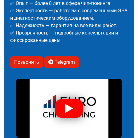
✅ Опыт — более 8 лет в сфере чип-тюнинга.
✅ Экспертность — работаем с современными ЭБУ
и диагностическим оборудованием.
✅ Надежность — гарантия на все виды работ.
✅ Прозрачность — подробные консультации и
фиксированные цены.
Позвонить
Telegram