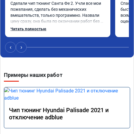
Сделали чип тюнинг Санта Фе 2. Учли все мои 
Спасиб
пожелания, сделать без механических 
быстро
вмешательств, только программно. Назвали 
всем р
цену сразу, она была по окончании работ без 
оценку
изменений. Александр профи своего дела, 
Читать полностью
спокойно ответил на все мои вопросы и 
качественно сделал работу. Спасибо большое 
и процветания сервису!!!
‹
›
Примеры наших работ
Чип тюнинг Hyundai Palisade 2021 и
отключение adblue