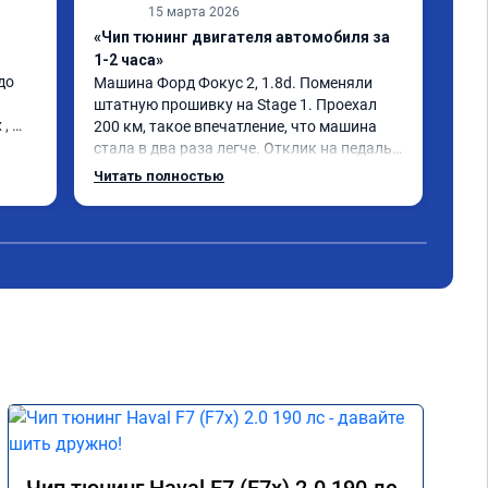
15 марта 2026
«Чип тюнинг двигателя автомобиля за
«Пр
1-2 часа»
С з
о 
евр
Машина Форд Фокус 2, 1.8d. Поменяли 
рек
штатную прошивку на Stage 1. Проехал 
, 
200 км, такое впечатление, что машина 
стала в два раза легче. Отклик на педаль 
газа моментальный, при этом появилась 
Читать полностью
эластичность и плавность работы 
двигателя во всех режимах. Точно не зря 
потраченные деньги.