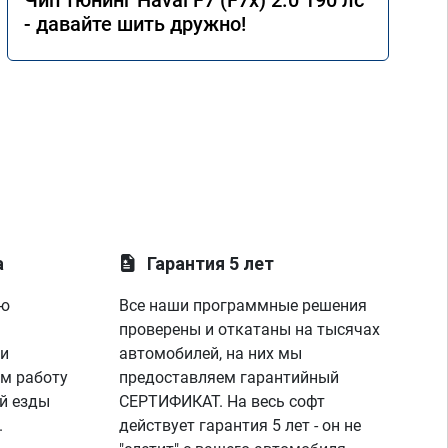
Чип тюнинг Haval F7 (F7x) 2.0 190 лс
- давайте шить дружно!
а
Гарантия 5 лет
ую
Все наши программные решения
проверены и откатаны на тысячах
 и
автомобилей, на них мы
м работу
предоставляем гарантийный
й езды
СЕРТИФИКАТ. На весь софт
.
действует гарантия 5 лет - он не