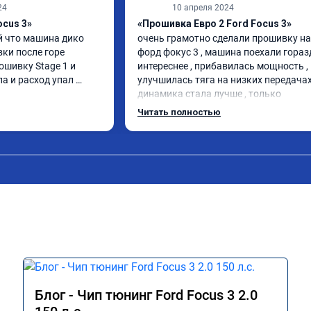
24
10 апреля 2024
ocus 3»
«Прошивка Евро 2 Ford Focus 3»
 что машина дико 
очень грамотно сделали прошивку на 
ки после горе 
форд фокус 3 , машина поехали горазд
ошивку Stage 1 и 
интереснее , прибавилась мощность , 
а и расход упал 
улучшилась тяга на низких передачах 
динамика стала лучше , только 
позитивные эмоции , цена 
Читать полностью
соответствовала заявленной , 
рекомендую этот сервис
Блог - Чип тюнинг Ford Focus 3 2.0