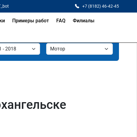
T_bot
+7 (8182) 46-42-45
ки
Примеры работ
FAQ
Филиалы
Архангельске