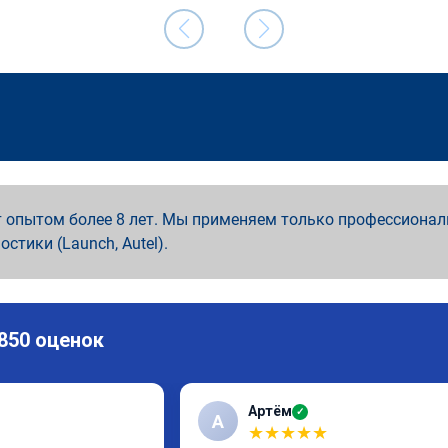
 опытом более 8 лет. Мы применяем только профессионал
ностики (Launch, Autel).
 850 оценок
Артём
✓
А
★
★
★
★
★