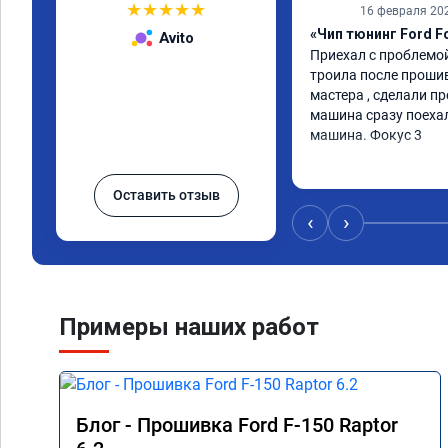
★
★
★
★
★
16 февраля 20
«Чип тюнинг Ford F
Avito
Приехал с проблемой
троила после прошив
мастера , сделали пр
машина сразу поехал
машина. Фокус 3
Оставить отзыв
‹
›
Примеры наших работ
Блог - Прошивка Ford F-150 Raptor