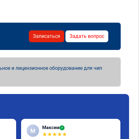
Записаться
Задать вопрос
ьное и лицензионное оборудование для чип
Максим
✓
М
★
★
★
★
★