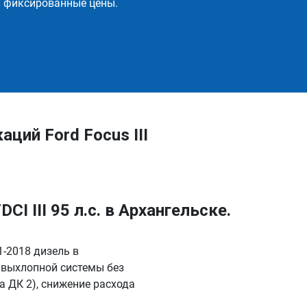
и фиксированные цены.
ций Ford Focus III
CI III 95 л.с. в Архангельске.
11-2018 дизель в
 выхлопной системы без
 ДК 2), снижение расхода