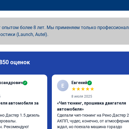
 опытом более 8 лет. Мы применяем только профессионал
ностики (Launch, Autel).
 850 оценок
ксандрович
Евгений
✓
✓
Е
★
★
★
★
★
5
8 июля 2025
теля автомобиля за
«Чип тюнинг, прошивка двигателя
автомобиля»
о Дастер 1.5 дизель 
Сделали чип-тюнинг на Рено Дастер 2.
провалы. 
АКПП, чудес, конечно, от атмосферник
н. Рекомендую!
ждал, но поехала машина гораздо 