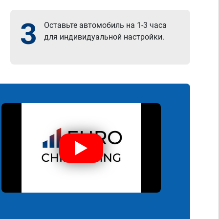
утр
раб
3
Оставьте автомобиль на 1-3 часа
пом
для индивидуальной настройки.
так
выс
пос
Сер