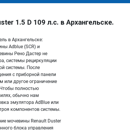
er 1.5 D 109 л.с. в Архангельске.
зель в Архангельске:
ны Adblue (SCR) и
евины Рено Дастер не
ра, системы рециркуляции
ой системы. После
дения с приборной панели
км или другое ограничение
. Чтобы полностью
илях, обычно нам
овка эмулятора AdBlue или
троя компонентов системы.
е мочевины Renault Duster
онного блока управления