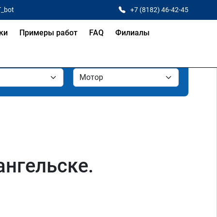
T_bot
+7 (8182) 46-42-45
ки
Примеры работ
FAQ
Филиалы
ангельске.