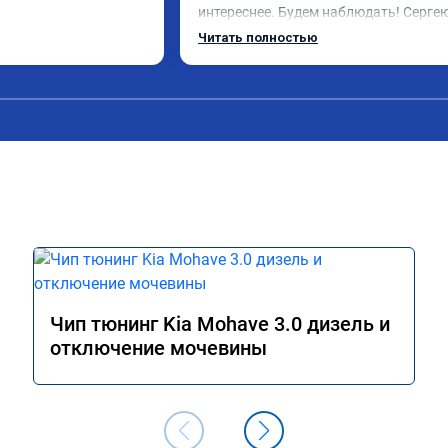
интереснее. Будем наблюдать! Сергею
отдельное спасибо за профессиональ
Читать полностью
выполненную работу!
Чип тюнинг Kia Mohave 3.0 дизель и
отключение мочевины