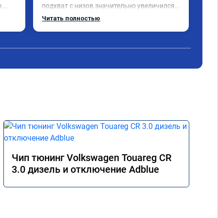
 
подхват с низов значительно увеличился, 
реш
но 
тяга паровозная. Большое спасибо. 
пот
Читать полностью
Чит
Renault Duster 1.5 Diesel.
рас
реш
сде
при
дем
мас
за 
точ
ког
сво
оши
авт
отз
тур
Чип тюнинг Volkswagen Touareg CR
под
3.0 дизель и отключение Adblue
обы
сле
оши
раб
сле