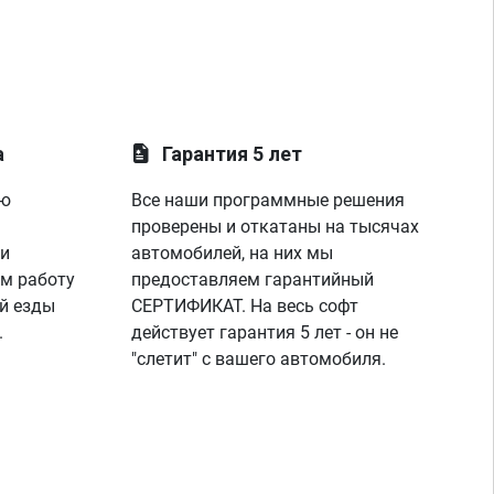
оши
выс
дви
вкл
так
сде
что
а
Гарантия 5 лет
спе
про
ую
Все наши программные решения
хоч
проверены и откатаны на тысячах
еха
рай
 и
автомобилей, на них мы
ещё
м работу
предоставляем гарантийный
очи
й езды
СЕРТИФИКАТ. На весь софт
зап
.
действует гарантия 5 лет - он не
не 
"слетит" с вашего автомобиля.
раз
при
пов
оче
про
тож
ест