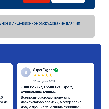
ьное и лицензионное оборудование для чип
SuperEvgens
✓
S
★
★
★
★
★
27 августа 2023
«Чип тюнинг, прошивка Евро 2,
«Чи
отключение AdBlue»
авт
0 
Всё прошло хорошо, приехал к 
Авт
а не 
назначенному времени, мастер залил 
Евр
новую прошивку. Машина оживилась, 
оши