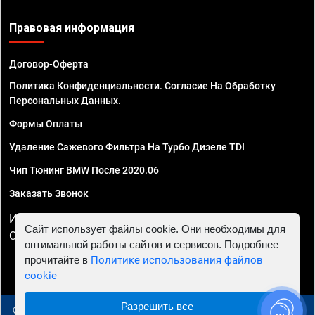
Правовая информация
Договор-Оферта
Политика Конфиденциальности. Согласие На Обработку
Персональных Данных.
Формы Оплаты
Удаление Сажевого Фильтра На Турбо Дизеле TDI
Чип Тюнинг BMW После 2020.06
Заказать Звонок
ИП Смирнов Георгий Павлович. ИНН 781302555843,
Сайт использует файлы cookie. Они необходимы для
ОГРНИП 324470400032610
оптимальной работы сайтов и сервисов. Подробнее
прочитайте в
Политике использования файлов
cookie
Разрешить все
© 2010 - 2026 Чип тюнинг в Архангельске - Автосервис