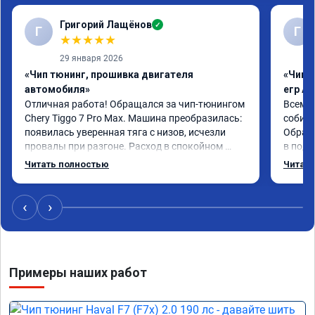
Григорий Лащёнов
✓
Г
Г
★
★
★
★
★
29 января 2026
«Чип тюнинг, прошивка двигателя
«Чип 
автомобиля»
егр Ad
Отличная работа! Обращался за чип-тюнингом 
Всем д
Chery Tiggo 7 Pro Max. Машина преобразилась: 
собира
появилась уверенная тяга с низов, исчезли 
Обрати
провалы при разгоне. Расход в спокойном 
в подр
режиме даже немного снизился. Все сделали 
Приеха
Читать полностью
Читать
профессионально, с подробной консультацией. 
готово
Рекомендую всем, кто сомневается.
дали г
своё д
‹
›
Примеры наших работ