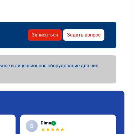
Записаться
Задать вопрос
ьное и лицензионное оборудование для чип
Dima
✓
D
Е
★
★
★
★
★