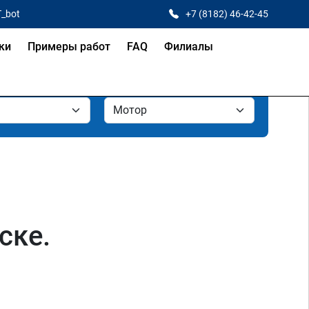
T_bot
+7 (8182) 46-42-45
ки
Примеры работ
FAQ
Филиалы
ске.