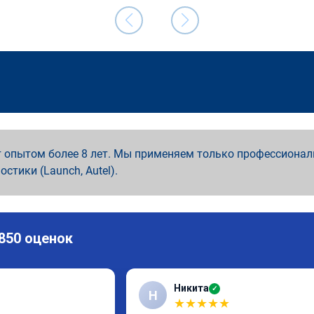
 опытом более 8 лет. Мы применяем только профессионал
ностики (Launch, Autel).
 850 оценок
Никита
✓
Н
★
★
★
★
★