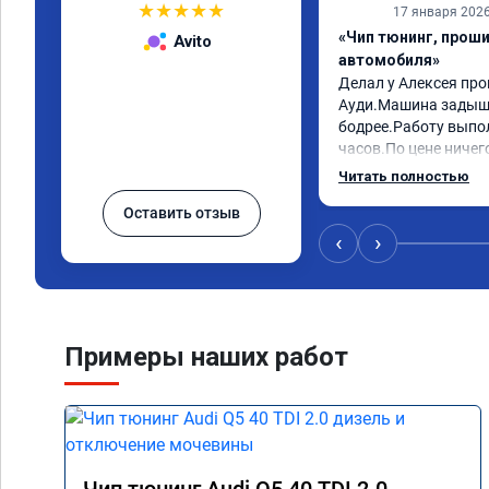
★
★
★
★
★
17 января 202
«Чип тюнинг, прош
Avito
автомобиля»
Делал у Алексея про
Ауди.Машина задыша
бодрее.Работу выпол
часов.По цене ничего
как договаривались 
Читать полностью
работы возникали во
Оставить отзыв
консультировал и бы
знаю,куда ехать в с
‹
›
авто.Однозначно ре
как грамотного спец
Примеры наших работ