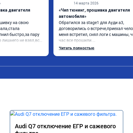
6
14 марта 2026
ивка двигателя
«Чип тюнинг, прошивка двигателя
автомобиля»
шивку на свою 
Обратился за stage1 для Ауди а3, 
ла,стала 
договорились о встрече,приехал чело
нил быстро,за пару 
меня встретил, снял логи с машины, ч
 лишнего не взял,всё 
час все прошили.

заранее.После 
Арман спасибо тебе огромное, машинк
Читать полностью
просы,всегда 
летела а не поехала! Как писал ранее в
л на связи.Теперь 
личку Арману смерть с косой догнать 
лучае поломки 
может 🤣машина едет не в себя, еще р
комендую Алексея 
спасибо вам!!!!!!!
иалиста!
Audi Q7 отключение ЕГР и сажевого