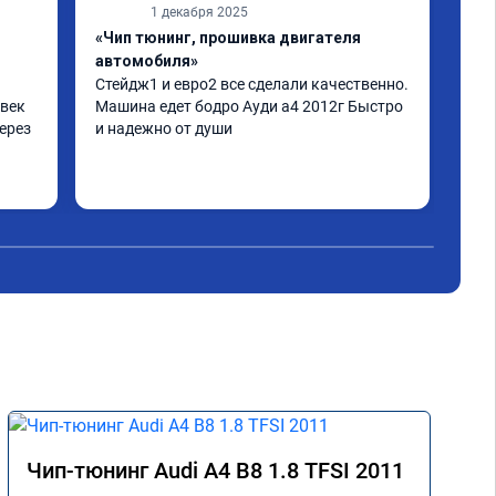
1 декабря 2025
«Чип тюнинг, прошивка двигателя
«Чи
автомобиля»
отк
Стейдж1 и евро2 все сделали качественно. 
Дел
век 
Машина едет бодро Ауди а4 2012г Быстро 
Пиш
ерез 
и надежно от души
нор
дел
а по 
 
не 
аз 
Чип-тюнинг Audi A4 B8 1.8 TFSI 2011