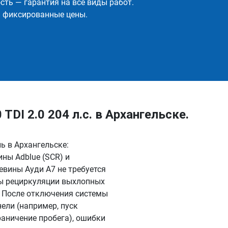
ть — гарантия на все виды работ.
и фиксированные цены.
DI 2.0 204 л.с. в Архангельске.
ль в Архангельске:
ны Adblue (SCR) и
евины Ауди А7 не требуется
мы рециркуляции выхлопных
. После отключения системы
ели (например, пуск
раничение пробега), ошибки