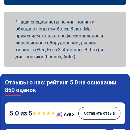
Наши специалисты по чип тюнингу
обладают опытом более 8 лет. Мы
применяем только профессиональное и
лицензионное оборудование для чип
тюнинга (Flex, Kess 3, Autotuner, Bitbox) и
диагностики (Launch, Autel).
Отзывы о нас: рейтинг 5.0 на основании
850 оценок
5.0 из 5
★
★
★
★
★
Оставить отзыв
Avito