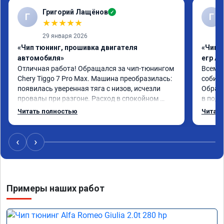
Григорий Лащёнов
✓
Г
Г
★
★
★
★
★
29 января 2026
«Чип тюнинг, прошивка двигателя
«Чип 
автомобиля»
егр Ad
Отличная работа! Обращался за чип-тюнингом 
Всем д
Chery Tiggo 7 Pro Max. Машина преобразилась: 
собира
появилась уверенная тяга с низов, исчезли 
Обрати
провалы при разгоне. Расход в спокойном 
в подр
режиме даже немного снизился. Все сделали 
Приеха
Читать полностью
Читать
профессионально, с подробной консультацией. 
готово
Рекомендую всем, кто сомневается.
дали г
своё д
‹
›
Примеры наших работ