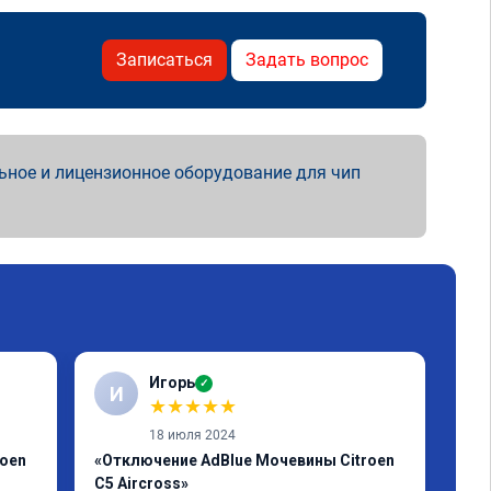
Записаться
Задать вопрос
ьное и лицензионное оборудование для чип
Игорь
✓
И
А
★
★
★
★
★
18 июля 2024
roen
«Отключение AdBlue Мочевины Citroen
«Пр
C5 Aircross»
Егр