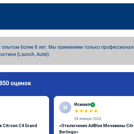
 опытом более 8 лет. Мы применяем только профессионал
ностики (Launch, Autel).
 850 оценок
Исмаил
✓
И
★
★
★
★
★
4
28 января 2024
 Citroen C4 Grand
«Отключение AdBlue Мочевины Cit
Berlingo»