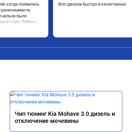
ёй, когда появилась 
Всё сделали быстро и качественно
граничением по 
е нельзя было 
щью Lexia. Ребята 
еративно приняли и 
lue, так и eolys. 
 ))
Чип тюнинг Kia Mohave 3.0 дизель и
отключение мочевины