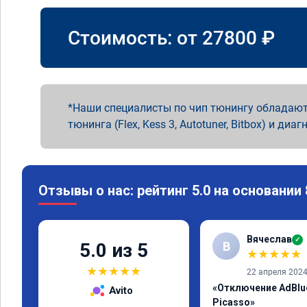
Стоимость: от
27800
₽
Наши специалисты по чип тюнингу обладают
тюнинга (Flex, Kess 3, Autotuner, Bitbox) и диаг
Отзывы о нас: рейтинг 5.0 на основании
Вячеслав
✓
В
5.0 из 5
★
★
★
★
★
★
★
★
★
★
22 апреля 202
«Отключение AdBlue
Avito
Picasso»