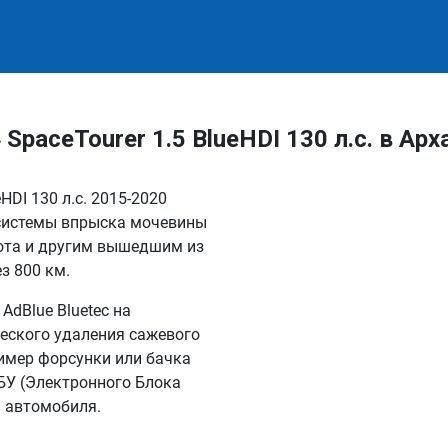
paceTourer 1.5 BlueHDI 130 л.с. в Арх
HDI 130 л.с. 2015-2020
 системы впрыска мочевины
ота и другим вышедшим из
з 800 км.
dBlue Bluetec на
еского удаления сажевого
имер форсунки или бачка
БУ (Электронного Блока
я автомобиля.