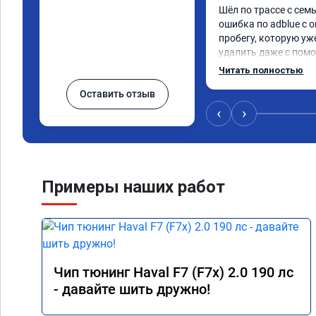
Шёл по трассе с семь
ошибка по adblue с о
пробегу, которую уж
удалить даже с помо
пошли навстречу, оп
Читать полностью
за час отшили как adb
Оставить отзыв
Отпуск не был сорван
‹
›
Примеры наших работ
Чип тюнинг Haval F7 (F7x) 2.0 190 лс
- давайте шить дружно!