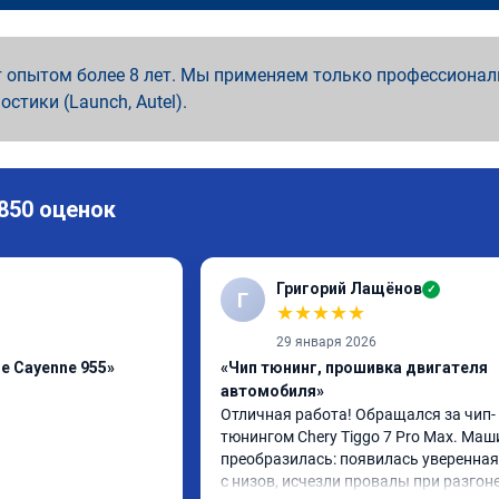
 опытом более 8 лет. Мы применяем только профессионал
ностики (Launch, Autel).
 850 оценок
Григорий Лащёнов
✓
Г
★
★
★
★
★
29 января 2026
e Cayenne 955»
«Чип тюнинг, прошивка двигателя
автомобиля»
Отличная работа! Обращался за чип-
тюнингом Chery Tiggo 7 Pro Max. Маш
преобразилась: появилась уверенная 
с низов, исчезли провалы при разгоне.