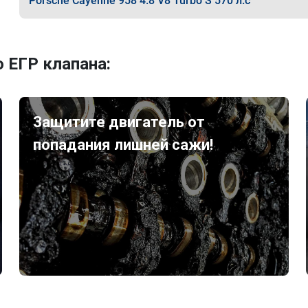
Porsche Cayenne 958 4.8 V8 Turbo S 570 л.с
 ЕГР клапана:
Защитите двигатель от
попадания лишней сажи!