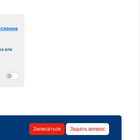
аслонок
на или
Записаться
Задать вопрос