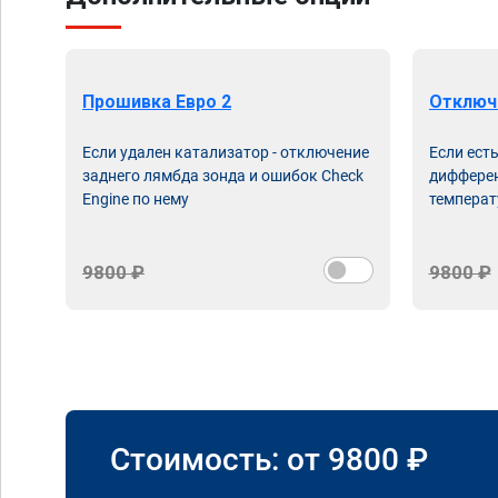
Прошивка Евро 2
Отключ
Если удален катализатор - отключение
Если ест
заднего лямбда зонда и ошибок Check
дифферен
Engine по нему
температ
9800 ₽
9800 ₽
Стоимость: от
9800
₽