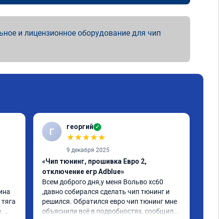
ьное и лицензионное оборудование для чип
георгий
✓
Г
В
★
★
★
★
★
9 декабря 2025
«Чип тюнинг, прошивка Евро 2,
«Чи
отключение егр Adblue»
1-2
Всем доброго дня,у меня Вольво xc60 
Все
ина 
,давно собирался сделать чип тюнинг и 
Дел
тяга 
решился. Обратился евро чип тюнинг мне 
Пос
 
объяснили всё в подробностях, сообщили 
луч