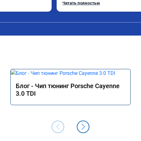
Расход в спокойном режиме даже нем
Читать полностью
снизился. Все сделали профессиональн
подробной консультацией. Рекоменд
всем, кто сомневается.
Блог - Чип тюнинг Porsche Cayenne
3.0 TDI