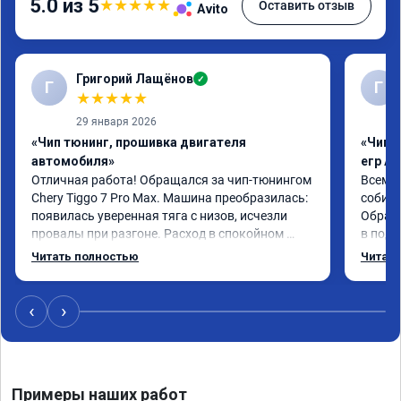
5.0 из 5
★
★
★
★
★
Оставить отзыв
Avito
Григорий Лащёнов
✓
Г
Г
★
★
★
★
★
29 января 2026
«Чип тюнинг, прошивка двигателя
«Чип 
автомобиля»
егр Ad
Отличная работа! Обращался за чип-тюнингом 
Всем д
Chery Tiggo 7 Pro Max. Машина преобразилась: 
собира
появилась уверенная тяга с низов, исчезли 
Обрати
провалы при разгоне. Расход в спокойном 
в подр
режиме даже немного снизился. Все сделали 
Приеха
Читать полностью
Читать
профессионально, с подробной консультацией. 
готово
Рекомендую всем, кто сомневается.
дали г
своё д
‹
›
Примеры наших работ