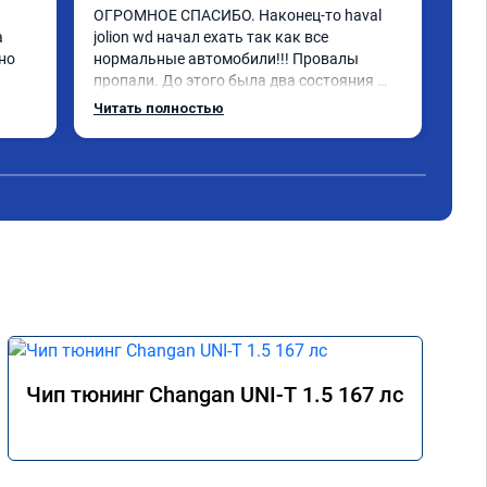
Hav
ОГРОМНОЕ СПАСИБО. Наконец-то haval 
маш
 
jolion wd начал ехать так как все 
при
о 
нормальные автомобили!!! Провалы 
сде
пропали. До этого была два состояния 
либо разгоняется, либо падает скорость. 
Читать полностью
Чит
Теперь можно держать скорость. В 
подъем едет даже 1500 оборотах. До 
прошивки до 100км/ч 12.4 сек. Теперь 9.3. 
. Чиповать однозначно стоит.
💪
Чип тюнинг Changan UNI-T 1.5 167 лс