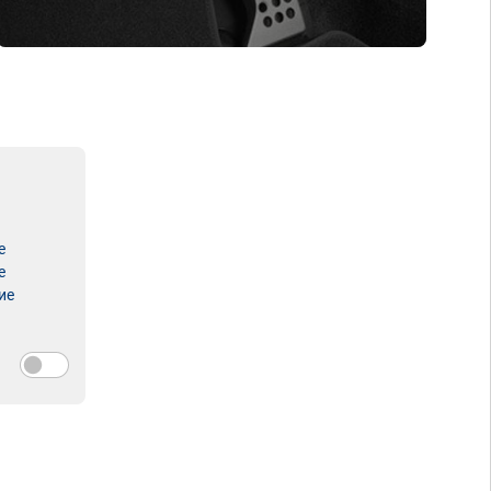
е
е
ие