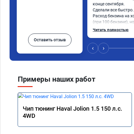
конце сентября.

Сделали все быстро.

Расход бензина на х
(при 100 бензине), н
почти нет)

Читать полностью
Очень приятно ездить
Оставить отзыв
спорте вообще пушк
‹
›
Примеры наших работ
Чип тюнинг Haval Jolion 1.5 150 л.с.
4WD