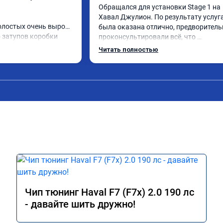
Обращался для установки Stage 1 на 
Хавал Джулион. По результату услуга
олостых очень вырос 
была оказана отлично, предворительн
о затупов коробки 
проконсультировали всё, что 
интересовало,уже ожидали к 
Читать полностью
 на эко режиме, а на 
назначенного времени, по времени 
а
установки быстрее чем оговаривали, 
помимо дали хорошие советы, а сам 
результат рададует!))

Определённо, ребята знаю своё дело!
Чип тюнинг Haval F7 (F7x) 2.0 190 лс
- давайте шить дружно!