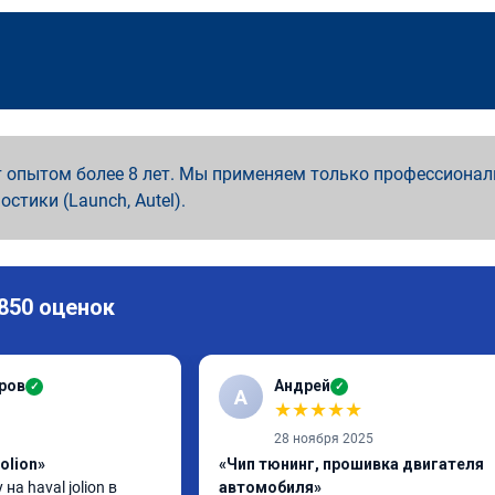
 опытом более 8 лет. Мы применяем только профессионал
ностики (Launch, Autel).
 850 оценок
ров
Андрей
✓
✓
А
★
★
★
★
★
28 ноября 2025
olion»
«Чип тюнинг, прошивка двигателя
а haval jolion в 
автомобиля»