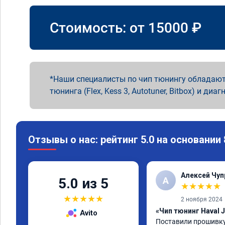
Стоимость: от
15000
₽
Наши специалисты по чип тюнингу обладают
тюнинга (Flex, Kess 3, Autotuner, Bitbox) и диаг
Отзывы о нас: рейтинг 5.0 на основании
Алексей Чуп
А
5.0 из 5
★
★
★
★
★
★
★
★
★
★
2 ноября 2024
«Чип тюнинг Haval J
Avito
Поставили прошивку н