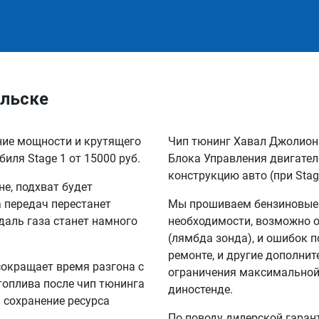
ельске
ение мощности и крутящего
Чип тюнинг Хавал Джолион
иля Stage 1 от 15000 руб.
Блока Управления двигател
конструкцию авто (при Stag
не, подхват будет
а передач перестанет
Мы прошиваем бензиновые и
едаль газа станет намного
необходимости, возможно 
(лямбда зонда), и ошибок п
ремонте, и другие дополни
сокращает время разгона с
ограничения максимальной 
 топлива после чип тюнинга
диностенде.
а сохранение ресурса
По поводу дилерской гарант