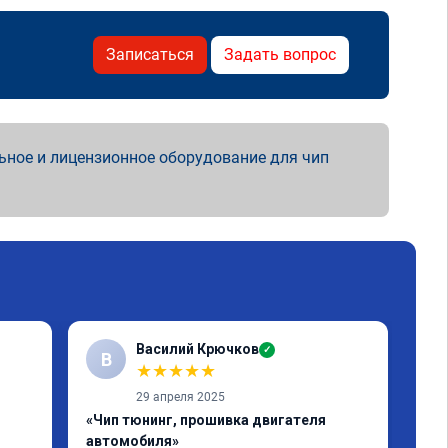
Записаться
Задать вопрос
ьное и лицензионное оборудование для чип
Василий Крючков
✓
В
С
★
★
★
★
★
29 апреля 2025
«Чип тюнинг, прошивка двигателя
«Чи
автомобиля»
Нор