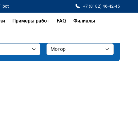
T_bot
+7 (8182) 46-42-45
ки
Примеры работ
FAQ
Филиалы