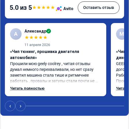
5.0 из 5
★
★
★
★
★
Оставить отзыв
Avito
Александр
✓
А
М
★
★
★
★
★
11 апреля 2026
«Чип тюнинг, прошивка двигателя
«Чип т
автомобиля»
динос
Прошили мою geely coolrey , читая отзывы 
GEELY 
думал немного перехваливали, но нет сразу 
догово
заметил машина стала тише и ритмичнее 
Работа
работать , провалы и затупы стали почти не 
Провер
заметны , а динамика возросла ощутимо , на 
50нм, 
Читать полностью
Читать
обычном режиме стала ехать шустрее, чем на 
сертиф
спорте до прошивки, в общем рекомендую , я 
Педаль
очень доволен прошивкой 👍
давишь
‹
›
обгон 
расход
режим,
газ и 