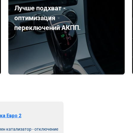
Лучше подхват -
оптимизация
переключений АКПП.
ка Евро 2
лен катализатор - отключение