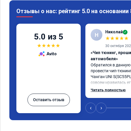
Отзывы о нас: рейтинг 5.0 на основании
Николай
✓
Н
5.0 из 5
★
★
★
★
★
★
★
★
★
★
30 октября 20
«Чип тюнинг, прош
Avito
автомобиля»
Обратился в данную
провести чип-тюнинг
Чанган UNI S(SC55PLU
совсем нравилась ег
прошивки, автомобил
Читать полностью
намного лучше! Пропа
Оставить отзыв
"затупы"! Автомобил
динамичней! Разница
‹
›
прошивки ощутимая
мастеру Роману! Сде
грамотно! Желаю ком
процветания! Реком