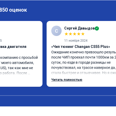
 850 оценок
Сергей Давыдов
✓
С
★
★
★
★
★
25
11 ноября 2024
ивка двигателя
«Чип тюнинг Changan CS55 Plus»
Ожидание конечно превзошло результ
после ЧИП проехал почти 1000км за 2
 компанию с просьбой 
суток, по езде в городе разницы не 
 моего автомобиля, 
почувствовал, на трассе наверное да, 
S), так-как мне не 
стала быстрее и отзывчивее. Но я ож
о работа. После 
большего.

ь стал вести себя 
Читать полностью
По работе ни каких вопросов, приехал
ли "пинки" и 
времени, мастер практически сразу 
ь стал намного 
взялся, все ок, ценник как и был озвуч
 до и после 
Откатывать обратно не буду, но 
! Огромное СПАСИБО 
заявленные +24 🐎 конечно под 
лал всё качественно и 
вопросом…

пании успехов и 
Считаю нужно чуть чуть 🤏 доработат
ендую однозначно!