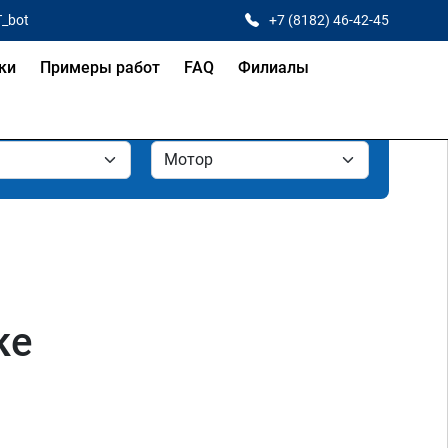
T_bot
+7 (8182) 46-42-45
ки
Примеры работ
FAQ
Филиалы
ке