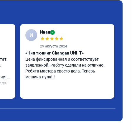
Иван
✓
И
К
★
★
★
★
★
29 августа 2024
«Чип тюнинг Changan UNI-T»
ат, 
Цена фиксированная и соответствует 
 
заявленной. Работу сделали на отлично. 
«Чи
Ребята мастера своего дела. Теперь 
Арм
чуть 
машина-пуля!!!
идал 
 ко 
ен.

ь 