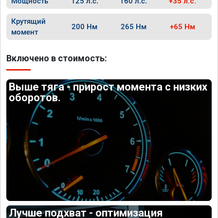
Мощность
125 л.с.
160 л.с.
+35 л.с.
Крутящий
200 Нм
265 Нм
+65 Нм
момент
Включено в стоимость:
Выше тяга - прирост момента с низких
оборотов.
Лучше подхват - оптимизация