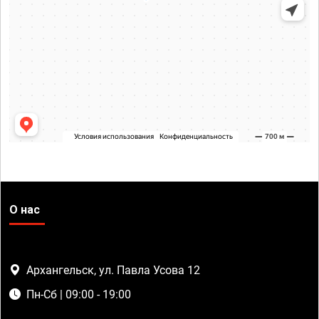
О нас
Архангельск, ул. Павла Усова 12
Пн-Сб | 09:00 - 19:00