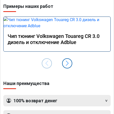
После 
Примеры наших работ
Чему я
софту 
своего
Чип тюнинг Volkswagen Touareg CR 3.0
дизель и отключение Adblue
Наши преимущества
100% возврат денег