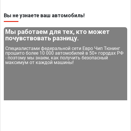
Вы не узнаете ваш автомобиль!
Мы работаем для тех, кто может
почувствовать разницу.
Специалистами федеральной сети Евро Чип Тюнинг
прошито более 10 000 автомобилей в 50+ городах РФ
- поэтому мы знаем, как получить безопасный
максимум от каждой машины!