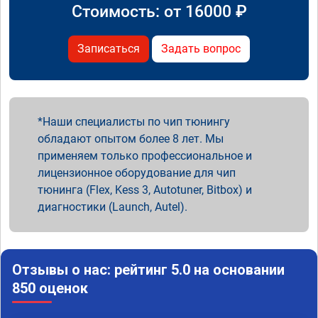
Стоимость: от
16000
₽
Записаться
Задать вопрос
Наши специалисты по чип тюнингу
обладают опытом более 8 лет. Мы
применяем только профессиональное и
лицензионное оборудование для чип
тюнинга (Flex, Kess 3, Autotuner, Bitbox) и
диагностики (Launch, Autel).
Отзывы о нас: рейтинг 5.0 на основании
850 оценок