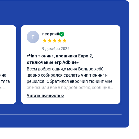
георгий
✓
Г
В
★
★
★
★
★
9 декабря 2025
«Чип тюнинг, прошивка Евро 2,
«Чи
отключение егр Adblue»
1-2
Всем доброго дня,у меня Вольво xc60 
Все
ина 
,давно собирался сделать чип тюнинг и 
Дел
тяга 
решился. Обратился евро чип тюнинг мне 
Пос
 
объяснили всё в подробностях, сообщили 
луч
ного 
сумму записали. Приехал в назначенное 
Раб
Читать полностью
о, с 
время 2.5 часа и готово, разница ощутима 
ую 
, я доволен ,спасибо! дали гарантию и 
сертификат ао11462 ,знают своё дело 
рекомендую 👍