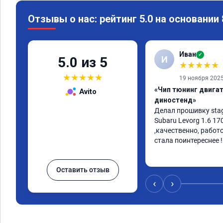
Отзывы о нас: рейтинг 5.0 на основании
Иван
✓
И
5.0 из 5
★
★
★
★
★
★
★
★
★
★
19 ноября 202
«Чип тюнинг двигате
Avito
диностенд»
Делал прошивку stag
Subaru Levorg 1.6 17
,качественно, работ
стала поинтереснее !
Оставить отзыв
‹
›