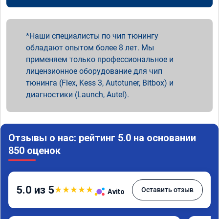
Наши специалисты по чип тюнингу
обладают опытом более 8 лет. Мы
применяем только профессиональное и
лицензионное оборудование для чип
тюнинга (Flex, Kess 3, Autotuner, Bitbox) и
диагностики (Launch, Autel).
Отзывы о нас: рейтинг 5.0 на основании
850 оценок
5.0 из 5
★
★
★
★
★
Оставить отзыв
Avito