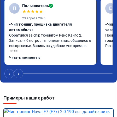
Пользователь
✓
П
Е
★
★
★
★
★
23 апреля 2026
«Чип тюнинг, прошивка двигателя
«Чип 
автомобиля»
часа»
Обратился за chip тюнингом Рено Канго 2.

Прошив
Записали быстро , на понедельник, общались в 
года. 
воскресенье. Запись на удобное мне время в 
Реком
18:00.

Работу выполнили за 30 минут, качественно, 
Читать полностью
эффектом доволен. Спасибо 🤝
‹
›
Примеры наших работ