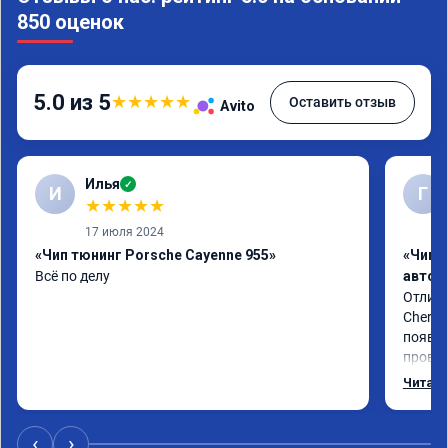
850 оценок
5.0 из 5
★
★
★
★
★
Оставить отзыв
Avito
Илья
✓
И
Г
★
★
★
★
★
17 июля 2024
«Чип тюнинг Porsche Cayenne 955»
«Чип 
Всё по делу
автом
Отличн
Chery 
появил
провал
режиме
Читать
профес
Рекоме
‹
›