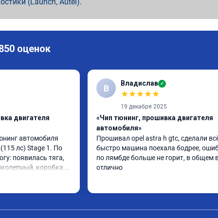
ностики (Launch, Autel).
 850 оценок
Владислав
✓
В
★
★
★
★
★
19 декабря 2025
ивка двигателя
«Чип тюнинг, прошивка двигателя
автомобиля»
юнинг автомобиля 
Прошивал opel astra h gtc, сделали всё
(115 лс) Stage 1. По 
быстро машина поехала бодрее, ошиб
огу: появилась тяга, 
по лямбде больше не горит, в общем в
иколепный, коробка 
отлично
ее. На трассе 
ередачу и легко 
000 при ускорении. 
слон ))) 
ю!
