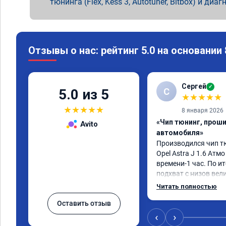
тюнинга (Flex, Kess 3, Autotuner, Bitbox) и диаг
Отзывы о нас: рейтинг 5.0 на основании
Сергей
✓
С
5.0 из 5
★
★
★
★
★
★
★
★
★
★
8 января 2026
«Чип тюнинг, прош
Avito
автомобиля»
Производился чип т
Opel Astra J 1.6 Атмо 
времени-1 час. По ит
подхват с низов вел
стала работать плавн
Читать полностью
быстрее скидывает п
Оставить отзыв
держит обороты до 5
Вообщем доволен как 
‹
›
Рекомендую компани