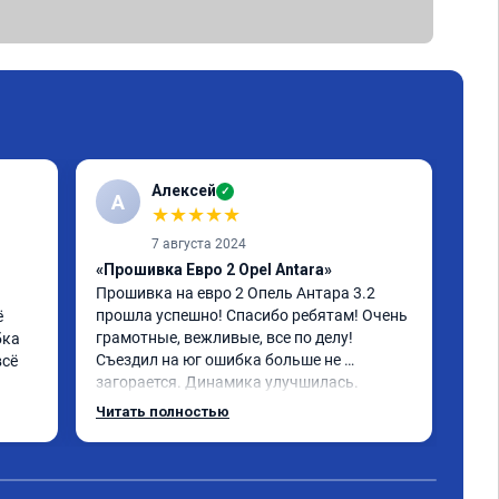
Алексей
✓
А
A
★
★
★
★
★
7 августа 2024
«Прошивка Евро 2 Opel Antara»
«Чи
Прошивка на евро 2 Опель Антара 3.2 
отк
прошла успешно! Спасибо ребятам! Очень 
 
Про
грамотные, вежливые, все по делу! 
ка 
Что
Съездил на юг ошибка больше не 
сё 
Пов
загорается. Динамика улучшилась. 
маш
Советую данный сервис. Ещё раз 
обо
Читать полностью
Чит
СПАСИБО!
нем
под
Пок
Про