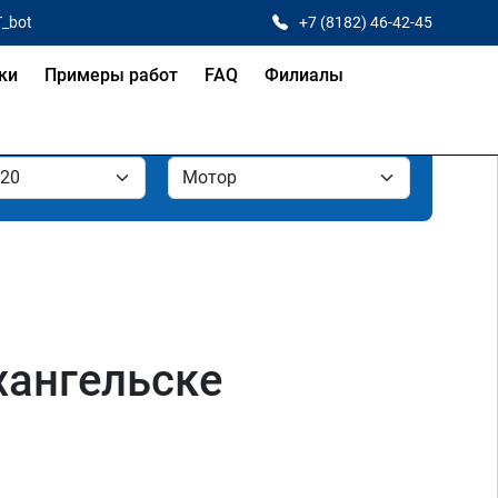
T_bot
+7 (8182) 46-42-45
ки
Примеры работ
FAQ
Филиалы
рхангельске