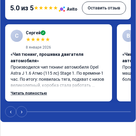
5.0 из 5
★
★
★
★
★
Оставить отзыв
Avito
Сергей
✓
С
В
★
★
★
★
★
8 января 2026
«Чип тюнинг, прошивка двигателя
«Чип 
автомобиля»
автом
Производился чип тюнинг автомобиля Opel 
Прошив
Astra J 1.6 Атмо (115 лс) Stage 1. По времени-1 
машина
час. По итогу: появилась тяга, подхват с низов 
больше
великолепный, коробка стала работать 
плавнее. На трассе быстрее скидывает 
Читать полностью
передачу и легко держит обороты до 5000 при 
ускорении. Вообщем доволен как слон ))) 
Рекомендую компанию!

‹
›
Номер сертификата: А011870 от 06.01.2026