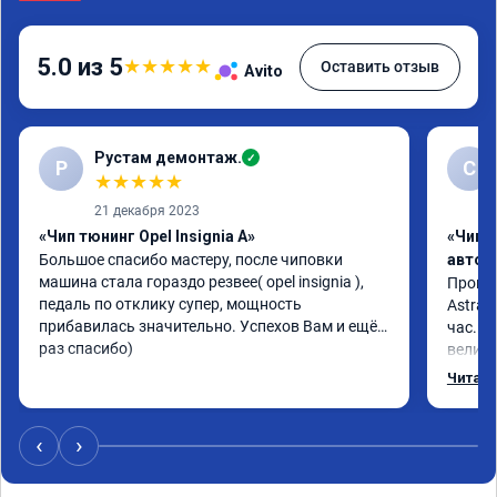
5.0 из 5
★
★
★
★
★
Оставить отзыв
Avito
Рустам демонтаж.
✓
Р
С
★
★
★
★
★
21 декабря 2023
«Чип тюнинг Opel Insignia A»
«Чип 
Большое спасибо мастеру, после чиповки 
автом
машина стала гораздо резвее( opel insignia ), 
Произв
педаль по отклику супер, мощность 
Astra J
прибавилась значительно. Успехов Вам и ещё 
час. П
раз спасибо)
велико
плавне
Читать
переда
ускоре
Реком
‹
›
Номер 