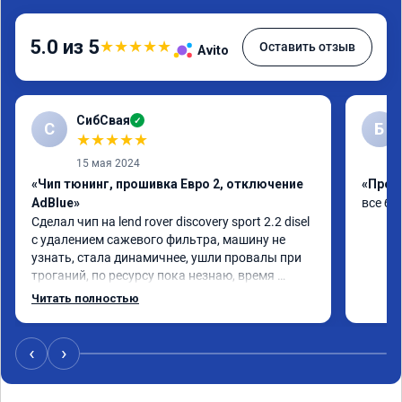
5.0 из 5
★
★
★
★
★
Оставить отзыв
Avito
СибСвая
✓
С
Б
★
★
★
★
★
15 мая 2024
«Чип тюнинг, прошивка Евро 2, отключение
«Проши
AdBlue»
все бы
Сделал чип на lend rover discovery sport 2.2 disel 
с удалением сажевого фильтра, машину не 
узнать, стала динамичнее, ушли провалы при 
троганий, по ресурсу пока незнаю, время 
покажет, короче рекомендую!
Читать полностью
‹
›