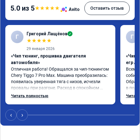
5.0 из 5
★
★
★
★
★
Оставить отзыв
Avito
Григорий Лащёнов
✓
Г
Г
★
★
★
★
★
29 января 2026
«Чип тюнинг, прошивка двигателя
«Чип 
автомобиля»
егр Ad
Отличная работа! Обращался за чип-тюнингом 
Всем д
Chery Tiggo 7 Pro Max. Машина преобразилась: 
собира
появилась уверенная тяга с низов, исчезли 
Обрати
провалы при разгоне. Расход в спокойном 
в подр
режиме даже немного снизился. Все сделали 
Приеха
Читать полностью
Читать
профессионально, с подробной консультацией. 
готово
Рекомендую всем, кто сомневается.
дали г
своё д
‹
›