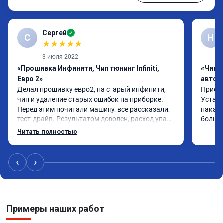
Сергей
✓
С
Н
★
★
★
★
★
3 июля 2022
«Прошивка Инфинити, Чип тюнинг Infiniti,
«Чип 
Евро 2»
автом
Делал прошивку евро2, на старый инфинити, 
Приеха
чип и удаление старых ошибок на приборке. 
Устано
Перед этим почитали машину, все рассказали, 
накат 
тест-драйв. Результатом доволен, расход упал, 
большо
машина стала еще чуть бодрее)
Читать полностью
‹
›
Примеры наших работ