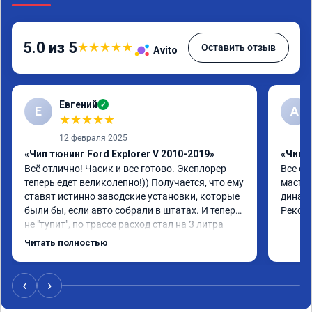
5.0 из 5
★
★
★
★
★
Оставить отзыв
Avito
Евгений
✓
Е
А
★
★
★
★
★
12 февраля 2025
«Чип тюнинг Ford Explorer V 2010-2019»
«Чип 
Всё отлично! Часик и все готово. Эксплорер 
Все от
теперь едет великолепно!)) Получается, что ему 
мастер
ставят истинно заводские установки, которые 
динами
были бы, если авто собрали в штатах. И теперь 
Реком
не "тупит", по трассе расход стал на 3 литра 
ниже! По городу меньше, если ездить как до 
Читать полностью
прошивки. Но в том то и дело, что теперь 
ездить как до прошивки не охота!)) В общем, 
доволен!))
‹
›