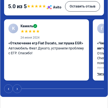
5.0 из 5
★
★
★
★
★
Оставить отзыв
Avito
Камиль
✓
К
Г
★
★
★
★
★
24 июня 2024
«Отключение егр Fiat Ducato, заглушка EGR»
«Чип 
Автомобиль Фиат Дукато, устранили проблему 
автом
с ЕГР. Спасибо!
Отличн
Chery 
появил
провал
режиме
Читать
профес
Рекоме
‹
›