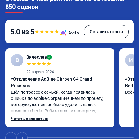
850 оценок
5.0 из 5
★
★
★
★
★
Оставить отзыв
Avito
Вячеслав
✓
В
И
★
★
★
★
★
22 апреля 2024
«Отключение AdBlue Citroen C4 Grand
«Откл
Picasso»
Berlin
Шёл по трассе с семьёй, когда появилась 
Всё сд
ошибка по adblue с ограничением по пробегу, 
которую уже нельзя было удалить даже с 
помощью Lexia. Ребята пошли навстречу, 
оперативно приняли и за час отшили как 
Читать полностью
adblue, так и eolys. Отпуск не был сорван ))
‹
›