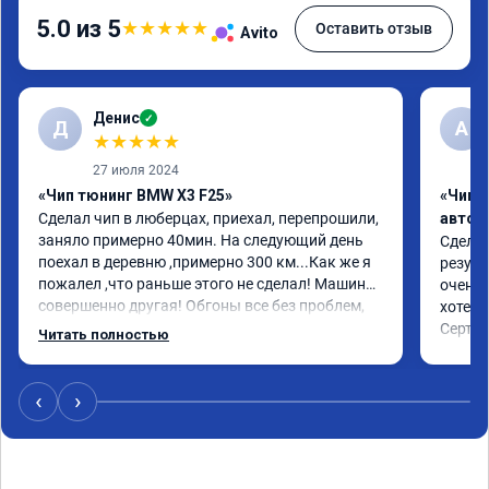
5.0 из 5
★
★
★
★
★
Оставить отзыв
Avito
Денис
✓
Д
A
★
★
★
★
★
27 июля 2024
«Чип тюнинг BMW X3 F25»
«Чип 
Сделал чип в люберцах, приехал, перепрошили, 
автом
заняло примерно 40мин. На следующий день 
Сделал
поехал в деревню ,примерно 300 км...Как же я 
резуль
пожалел ,что раньше этого не сделал! Машина 
очень 
совершенно другая! Обгоны все без проблем, 
хотел.

резвая, очень доволен. Очень рекомендую. 
Сертиф
Читать полностью
Езжу на смеси 95го и 100го примерно 
50на50.По ощущениям даже самому 
двигателю легче судя по температуре масла и 
‹
›
его работе.