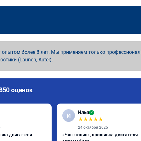
 опытом более 8 лет. Мы применяем только профессионал
ностики (Launch, Autel).
 850 оценок
Илья
✓
И
★
★
★
★
★
5
24 октября 2025
ивка двигателя
«Чип тюнинг, прошивка двигателя