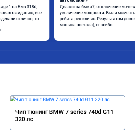
автомобиля»
ge 1 на Бмв 318d, 
Делали на бмв х7, отключение мочеви
вовал ожиданию, все 
увеличение мощности. Были моменты,
делали отлично, то 
ребята решили их. Результатом довол
машина поехала), спасибо.
2
Чип тюнинг BMW 7 series 740d G11
320 лс