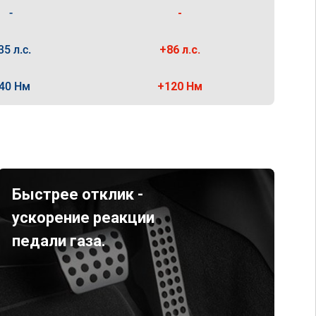
-
-
35 л.с.
+86 л.с.
40 Нм
+120 Нм
Быстрее отклик -
ускорение реакции
педали газа.