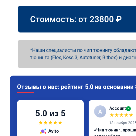
Стоимость: от
23800
₽
Наши специалисты по чип тюнингу обладают
тюнинга (Flex, Kess 3, Autotuner, Bitbox) и диаг
Отзывы о нас: рейтинг 5.0 на основании
Account
✓
A
5.0 из 5
★
★
★
★
★
★
★
★
★
★
18 ноября 202
«Чип тюнинг, прош
Avito