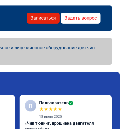
Записаться
Задать вопрос
ьное и лицензионное оборудование для чип
Пользователь
✓
П
★
★
★
★
★
18 июня 2025
«Чип тюнинг, прошивка двигателя
«Чи