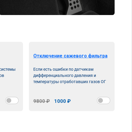
Отключение сажевого фильтра
От
 системы
Если есть ошибки по датчикам
Впу
ов
дифференциального давления и
неи
температуры отработавших газов ОГ
9800 ₽
1000 ₽
98