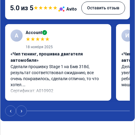
5.0 из 5
★
★
★
★
★
Оставить отзыв
Avito
Account
✓
A
И
★
★
★
★
★
18 ноября 2025
«Чип тюнинг, прошивка двигателя
«Чип 
автомобиля»
автом
Сделали прошивку Stage 1 на Бмв 318d, 
Делали
результат соответствовал ожиданию, все 
увелич
очень понравилось, сделали отлично, то что 
ребята
хотел.

машина
Сертификат: A010902
‹
›