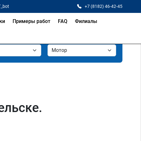
T_bot
+7 (8182) 46-42-45
ки
Примеры работ
FAQ
Филиалы
ельске.