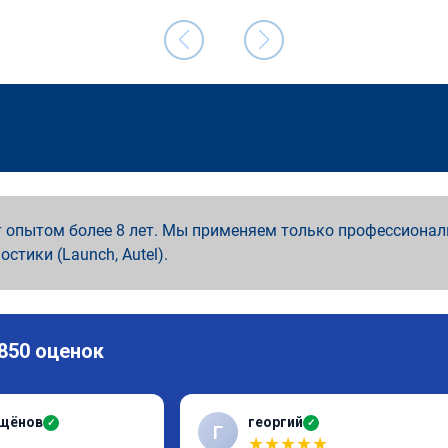
 опытом более 8 лет. Мы применяем только профессионал
ностики (Launch, Autel).
 850 оценок
ащёнов
георгий
✓
✓
Г
★
★
★
★
★