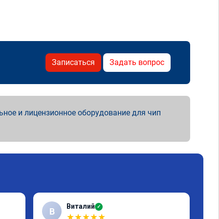
Записаться
Задать вопрос
ьное и лицензионное оборудование для чип
Виталий
✓
В
★
★
★
★
★