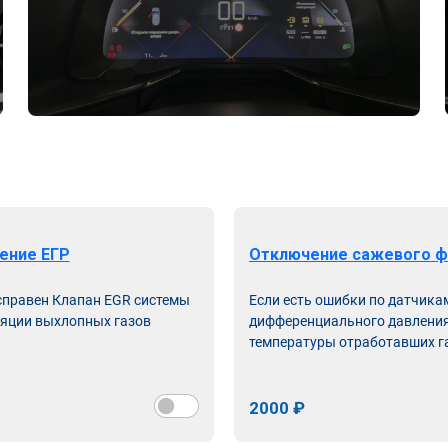
ение ЕГР
Отключение сажевого ф
справен Клапан EGR системы
Если есть ошибки по датчика
яции выхлопных газов
дифференциального давления
температуры отработавших г
2000 ₽