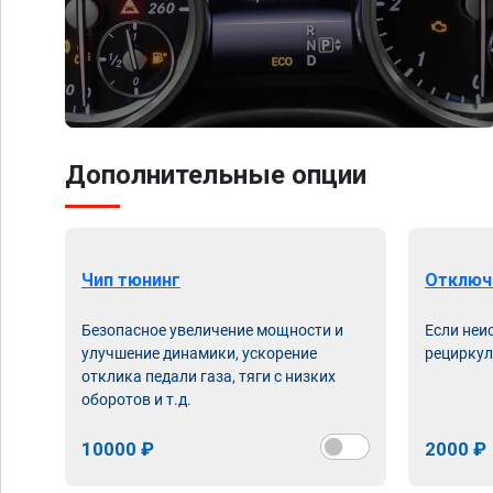
Дополнительные опции
Чип тюнинг
Отключ
Безопасное увеличение мощности и
Если неи
улучшение динамики, ускорение
рециркул
отклика педали газа, тяги с низких
оборотов и т.д.
10000 ₽
2000 ₽