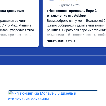
6
9 декабря 2025
ивка двигателя
«Чип тюнинг, прошивка Евро 2,
отключение егр Adblue»
бращался за чип-
Всем доброго дня,у меня Вольво xc60 
o 7 Pro Max. Машина 
,давно собирался сделать чип тюнинг 
илась уверенная тяга 
решился. Обратился евро чип тюнинг 
валы при разгоне. 
объяснили всё в подробностях, сообщ
режиме даже немного 
сумму записали. Приехал в назначенн
Читать полностью
ли профессионально, с 
время 2.5 часа и готово, разница ощу
ацией. Рекомендую 
, я доволен ,спасибо! дали гарантию и 
ся.
сертификат ао11462 ,знают своё дело 
рекомендую 👍