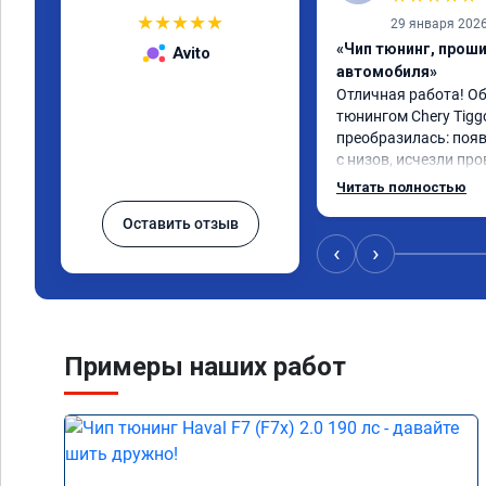
★
★
★
★
★
29 января 202
«Чип тюнинг, прош
Avito
автомобиля»
Отличная работа! О
тюнингом Chery Tigg
преобразилась: появ
с низов, исчезли про
Расход в спокойном 
Читать полностью
снизился. Все сдела
Оставить отзыв
подробной консульт
всем, кто сомневает
‹
›
Примеры наших работ