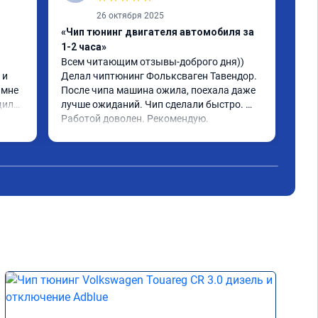
26 октября 2025
«Чип тюнинг двигателя автомобиля за
«Чи
1-2 часа»
2, 
Всем читающим отзывы-доброго дня)) 
Обр
и 
Делал чиптюнинг Фольксваген Тавендор. 
чип
мне 
После чипа машина ожила, поехала даже 
отк
или 
лучше ожиданий. Чип сделали быстро. 
стр
ое 
Работой доволен. Рекомендую.
полг
Чит
тима 
Все
Дог
обр
Пос
не 
Реш
рек