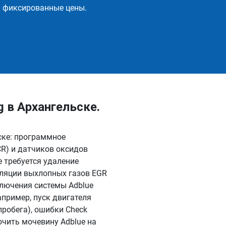
и фиксированные цены.
 в Архангельске.
ске: программное
R) и датчиков оксидов
 требуется удаление
уляции выхлопных газов EGR
ключения системы Adblue
апример, пуск двигателя
пробега), ошибки Check
ючить мочевину Adblue на