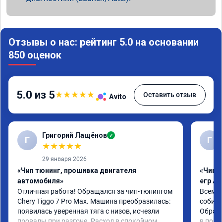
Отзывы о нас: рейтинг 5.0 на основании
850 оценок
5.0 из 5
★
★
★
★
★
Оставить отзыв
Avito
Григорий Лащёнов
✓
Г
Г
★
★
★
★
★
29 января 2026
«Чип тюнинг, прошивка двигателя
«Чип 
автомобиля»
егр Ad
Отличная работа! Обращался за чип-тюнингом 
Всем д
Chery Tiggo 7 Pro Max. Машина преобразилась: 
собира
появилась уверенная тяга с низов, исчезли 
Обрати
провалы при разгоне. Расход в спокойном 
в подр