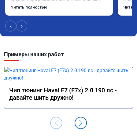
режиме даже немного снизился. Все сделали 
Приеха
Читать полностью
Читать
профессионально, с подробной консультацией. 
готово
Рекомендую всем, кто сомневается.
дали г
своё д
‹
›
Примеры наших работ
Чип тюнинг Haval F7 (F7x) 2.0 190 лс -
давайте шить дружно!