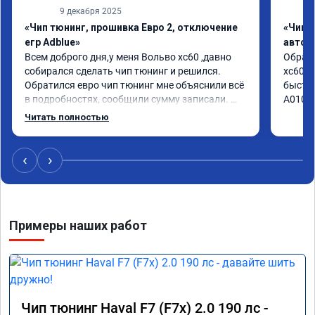
9 декабря 2025
«Чип тюнинг, прошивка Евро 2, отключение
«Чип 
егр Adblue»
автом
Всем доброго дня,у меня Вольво xc60 ,давно 
Обрати
собирался сделать чип тюнинг и решился. 
xc60 2
Обратился евро чип тюнинг мне объяснили всё 
быстро
в подробностях, сообщили сумму записали. 
А01041
Приехал в назначенное время 2.5 часа и 
Читать полностью
готово, разница ощутима , я доволен ,спасибо! 
дали гарантию и сертификат ао11462 ,знают 
своё дело рекомендую 👍
‹
›
Примеры наших работ
Чип тюнинг Haval F7 (F7x) 2.0 190 лс -