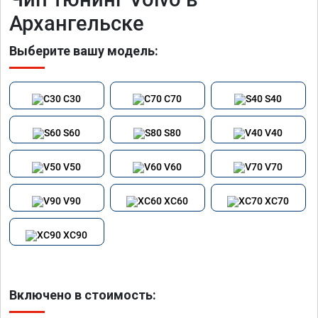
Архангельске
Выберите вашу модель:
C30
C70
S40
S60
S80
V40
V50
V60
V70
V90
XC60
XC70
XC90
Включено в стоимость: