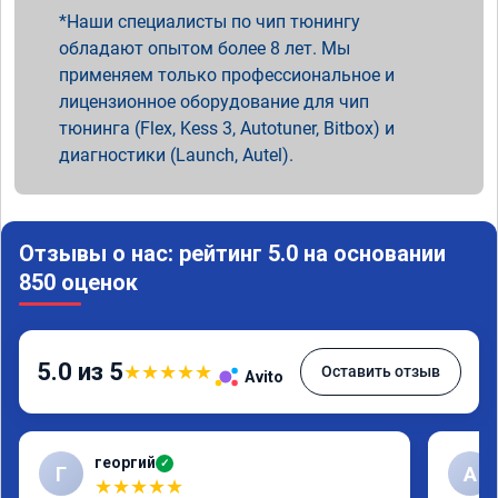
Наши специалисты по чип тюнингу
обладают опытом более 8 лет. Мы
применяем только профессиональное и
лицензионное оборудование для чип
тюнинга (Flex, Kess 3, Autotuner, Bitbox) и
диагностики (Launch, Autel).
Отзывы о нас: рейтинг 5.0 на основании
850 оценок
5.0 из 5
★
★
★
★
★
Оставить отзыв
Avito
георгий
✓
Г
А
★
★
★
★
★