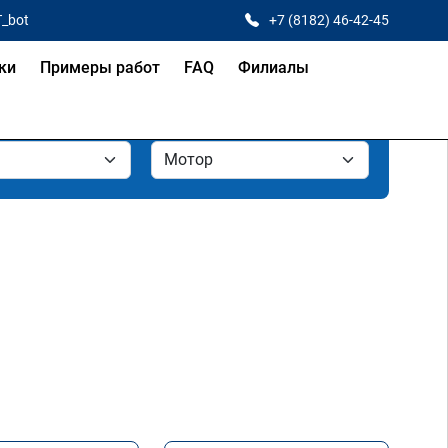
T_bot
+7 (8182) 46-42-45
ки
Примеры работ
FAQ
Филиалы