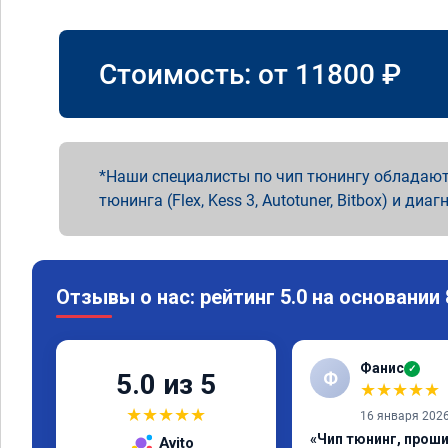
Стоимость: от
11800
₽
Наши специалисты по чип тюнингу обладают
тюнинга (Flex, Kess 3, Autotuner, Bitbox) и диаг
Отзывы о нас: рейтинг 5.0 на основании
Фанис
✓
Ф
5.0 из 5
★
★
★
★
★
★
★
★
★
★
16 января 202
«Чип тюнинг, прош
Avito