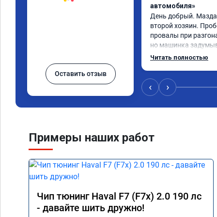
автомобиля»
День добрый. Мазда с
второй хозяин. Проб
провалы при разгонах
но машинка задумыв
разогнаться. Года 4 
Читать полностью
катализаторы без пе
Оставить отзыв
Никаких ошибок не б
пообщавшись с людьм
‹
›
сделать перепрошивк
ваше объявление и р
вам за помощью. Реб
сразу взяли в работу
времени 1,5 часа дл
Примеры наших работ
конечно отличается 
результатом я довол
а летит прям. Парня
Чип тюнинг Haval F7 (F7x) 2.0 190 лс
- давайте шить дружно!