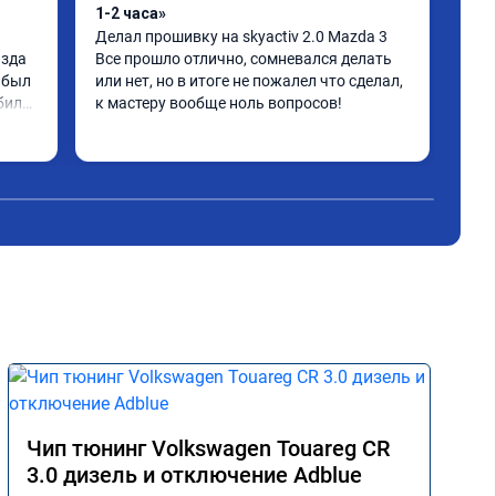
1-2 часа»
201
Делал прошивку на skyactiv 2.0 Mazda 3

Маш
зда 
Все прошло отлично, сомневался делать 
Рас
 был 
или нет, но в итоге не пожалел что сделал, 
Поя
иля, 
к мастеру вообще ноль вопросов!
Бес
 что 
Бес
Чит
кор
д и 
——
Чес
 
ёт
Чип тюнинг Volkswagen Touareg CR
3.0 дизель и отключение Adblue