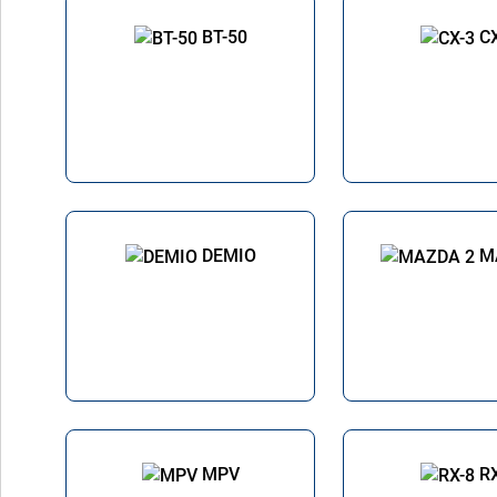
BT-50
C
DEMIO
M
MPV
R