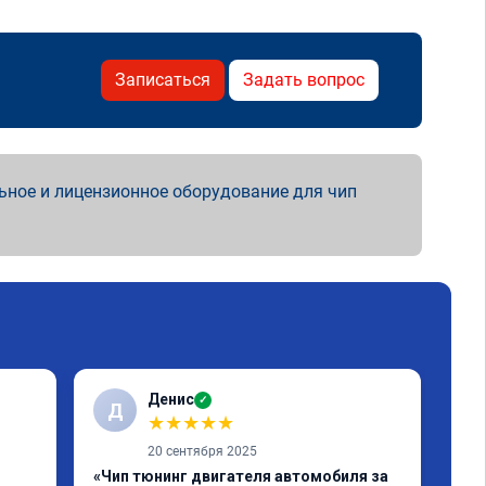
Записаться
Задать вопрос
ьное и лицензионное оборудование для чип
Денис
✓
Д
С
★
★
★
★
★
20 сентября 2025
«Чип тюнинг двигателя автомобиля за
«Чи