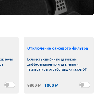
Отключение сажевого фильтра
От
 системы
Если есть ошибки по датчикам
Впу
ов
дифференциального давления и
неи
температуры отработавших газов ОГ
9800 ₽
1000 ₽
98