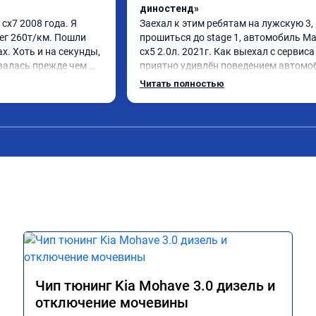
диностенд»
х7 2008 года. Я 
Заехал к этим ребятам на лужскую 3, 
ег 260т/км. Пошли 
прошиться до stage 1, автомобиль Ма
. Хоть и на секунды, 
сх5 2.0л. 2021г. Как выехал с сервиса
алась прежде чем 
приятно удивлён поведением автомоб
назад удалял 
педаль газа стала отзывчивее, и резче
Читать полностью
репрошивок. 
ли, разгон тоже стал получше. Расход 
ыло. Но 
вроде не изменился. В общем очень ра
и, решил всё таки 
советую данную процедуру. Если ваш 
у. Увидел в авито 
автомобиль исправен и своевременно
ешил обратиться к 
обслуживается, то вреда это не нанес
ята приветливые, 
. Знают своё дело. По 
илась процедура. Цена 
от заявленной. Но 
ен. Машинка не едет, 
м благодарность!!!!
Чип тюнинг Kia Mohave 3.0 дизель и
отключение мочевины